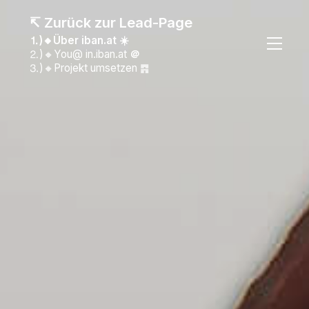
↸ Zurück zur Lead-Page
⒈)🔸Über iban.at ☀️
⒉)🔸You@ in.iban.at
＠
⒊)🔸Projekt umsetzen ䷴