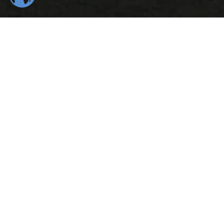
554
22
K
K
Total Downloads
Daily Visitors
99
526
%
K
Positive Rating
Happy Users